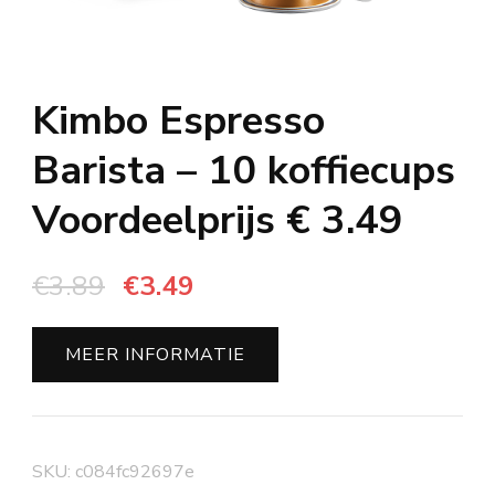
Kimbo Espresso
Barista – 10 koffiecups
Voordeelprijs € 3.49
Oorspronkelijke
Huidige
€
3.89
€
3.49
prijs
prijs
was:
is:
MEER INFORMATIE
€3.89.
€3.49.
SKU:
c084fc92697e