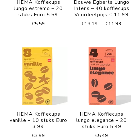
HEMA Koffiecups
Douwe Egberts Lungo
lungo estremo – 20
Intens – 40 koffiecups
stuks Euro 5.59
Voordeelprijs € 11.99
Oorspronkelijke
Huidig
€
5.59
€
13.19
€
11.99
prijs
prijs
was:
is:
€13.19.
€11.99
HEMA Koffiecups
HEMA Koffiecups
vanille – 10 stuks Euro
lungo elegance – 20
3.99
stuks Euro 5.49
€
3.99
€
5.49