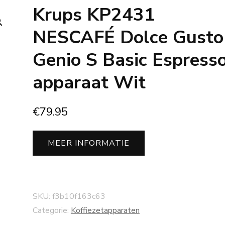
Krups KP2431
NESCAFÉ Dolce Gusto
Genio S Basic Espress
apparaat Wit
€
79.95
MEER INFORMATIE
SKU:
f3b10f163c63
Categorie:
Koffiezetapparaten