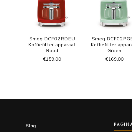
Smeg DCF02RDEU
Smeg DCF02PG
Koffiefilter apparaat
Koffiefilter appar
Rood
Groen
€
159.00
€
169.00
Blog
PAGIN