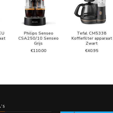
EU
Philips Senseo
Tefal CM5338
aat
CSA250/10 Senseo
Koffiefilter apparaat
Grijs
Zwart
€
110.00
€
40.95
A’S