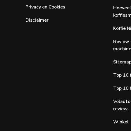
Privacy en Cookies
Hoeveel
koffiesm
Disclaimer
Koffie 
Review 
machin
Sitema
Top 10 f
Top 10 
Volauto
review
Winkel