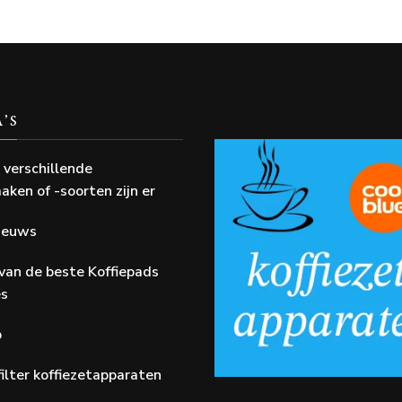
A’S
 verschillende
aken of -soorten zijn er
Nieuws
van de beste Koffiepads
es
p
ilter koffiezetapparaten