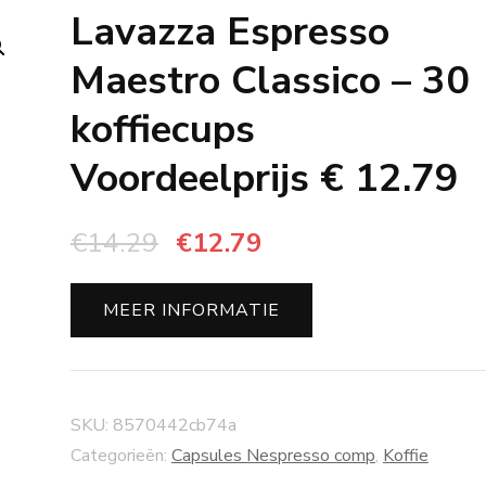
Lavazza Espresso
Maestro Classico – 30
koffiecups
Voordeelprijs € 12.79
Oorspronkelijke
Huidige
€
14.29
€
12.79
prijs
prijs
was:
is:
MEER INFORMATIE
€14.29.
€12.79.
SKU:
8570442cb74a
Categorieën:
Capsules Nespresso comp
,
Koffie