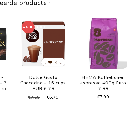
teerde producten
AANBIEDING!
OR
Dolce Gusto
HEMA Koffiebonen
– 2
Chococino – 16 cups
espresso 400g Euro
uro
EUR 6.79
7.99
Oorspronkelijke
Huidige
€
7.99
€
7.59
€
6.79
prijs
prijs
was:
is:
€7.59.
€6.79.