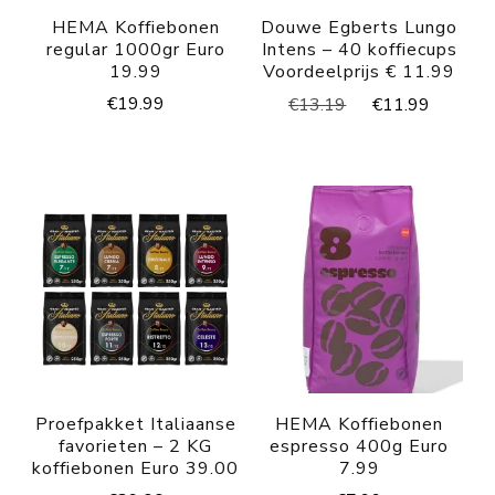
HEMA Koffiebonen
Douwe Egberts Lungo
regular 1000gr Euro
Intens – 40 koffiecups
19.99
Voordeelprijs € 11.99
Oorspronkelijke
Huidig
€
19.99
€
13.19
€
11.99
prijs
prijs
was:
is:
€13.19.
€11.99
Proefpakket Italiaanse
HEMA Koffiebonen
favorieten – 2 KG
espresso 400g Euro
koffiebonen Euro 39.00
7.99