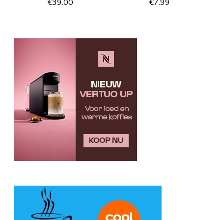
€
39.00
€
7.99