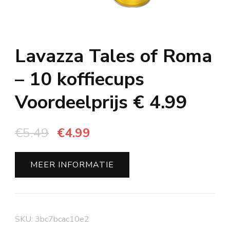
Lavazza Tales of Roma
– 10 koffiecups
Voordeelprijs € 4.99
Oorspronkelijke
Huidige
€
5.49
€
4.99
prijs
prijs
was:
is:
MEER INFORMATIE
€5.49.
€4.99.
SKU:
3bc7bcac10e2