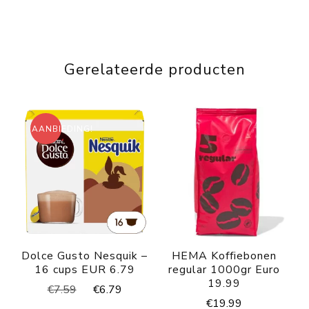
Gerelateerde producten
AANBIEDING!
Dolce Gusto Nesquik –
HEMA Koffiebonen
16 cups EUR 6.79
regular 1000gr Euro
19.99
Oorspronkelijke
Huidige
€
7.59
€
6.79
€
19.99
prijs
prijs