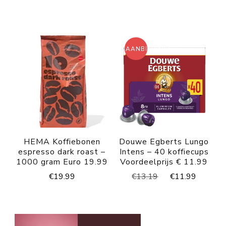
was:
is:
€7.59.
€6.79.
AANBIEDING!
HEMA Koffiebonen
Douwe Egberts Lungo
espresso dark roast –
Intens – 40 koffiecups
1000 gram Euro 19.99
Voordeelprijs € 11.99
Oorspronkelijke
Huidig
€
19.99
€
13.19
€
11.99
prijs
prijs
was:
is:
€13.19.
€11.99