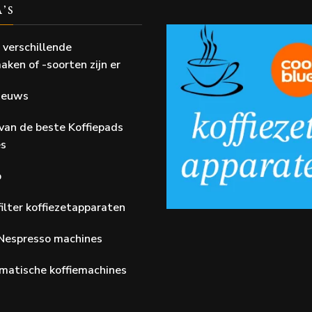
A’S
 verschillende
aken of -soorten zijn er
Nieuws
van de beste Koffiepads
es
p
ilter koffiezetapparaten
Nespresso machines
matische koffiemachines