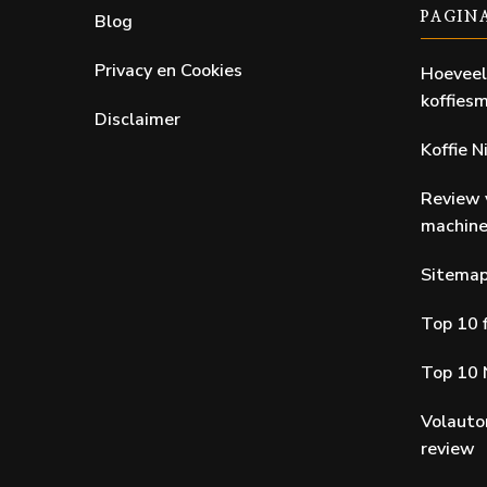
Blog
PAGIN
Privacy en Cookies
Hoeveel
koffiesm
Disclaimer
Koffie 
Review 
machin
Sitema
Top 10 f
Top 10 
Volauto
review