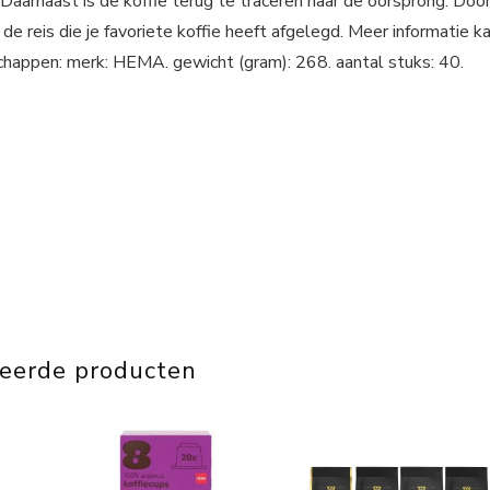
Daarnaast is de koffie terug te traceren naar de oorsprong. Doo
 reis die je favoriete koffie heeft afgelegd. Meer informatie k
happen: merk: HEMA. gewicht (gram): 268. aantal stuks: 40.
teerde producten