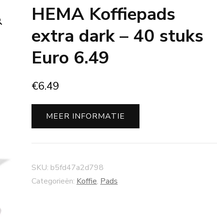
HEMA Koffiepads
extra dark – 40 stuks
Euro 6.49
€
6.49
MEER INFORMATIE
SKU:
b5fd47a2d798
Categorieën:
Koffie
,
Pads