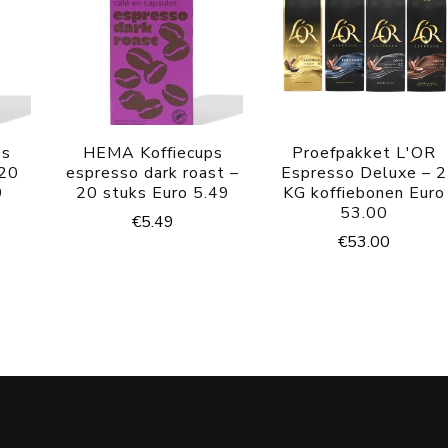
ps
HEMA Koffiecups
Proefpakket L'OR
 20
espresso dark roast –
Espresso Deluxe – 2
9
20 stuks Euro 5.49
KG koffiebonen Euro
53.00
€
5.49
€
53.00