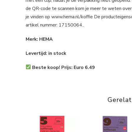
met een clip, nadat je de verpakking hebt geopend. 
de QR-code te scannen kom je meer te weten over de
je vinden op www.hema.nl/koffie De producteigensc
artikel nummer: 17150064..
Merk: HEMA
Levertijd: in stock
Beste koop! Prijs: Euro 6.49
Gerela