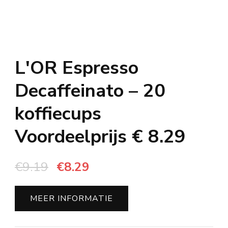
L'OR Espresso
Decaffeinato – 20
koffiecups
Voordeelprijs € 8.29
Oorspronkelijke
Huidige
€
9.19
€
8.29
prijs
prijs
was:
is:
MEER INFORMATIE
€9.19.
€8.29.