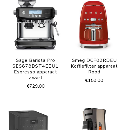
Sage Barista Pro
Smeg DCF02RDEU
SES878BST4EEU1
Koffiefilter apparaat
Espresso apparaat
Rood
Zwart
€
159.00
€
729.00