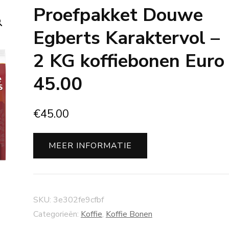
Proefpakket Douwe
Egberts Karaktervol –
2 KG koffiebonen Euro
45.00
€
45.00
MEER INFORMATIE
SKU:
3e302fe9cfbf
Categorieën:
Koffie
,
Koffie Bonen