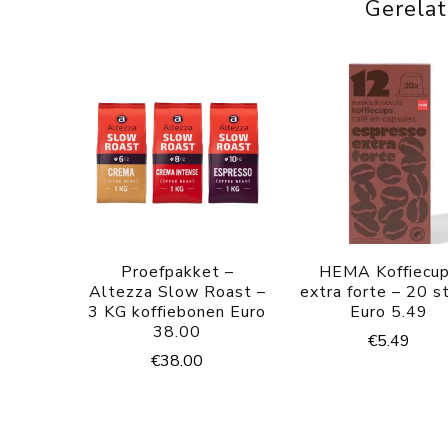
Gerela
Proefpakket –
HEMA Koffiecu
Altezza Slow Roast –
extra forte – 20 s
3 KG koffiebonen Euro
Euro 5.49
38.00
€
5.49
€
38.00