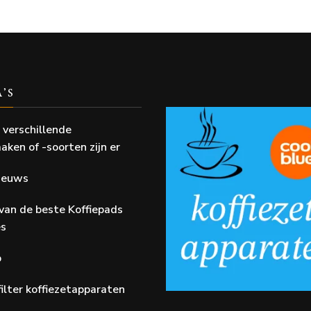
A’S
 verschillende
aken of -soorten zijn er
Nieuws
van de beste Koffiepads
es
p
ilter koffiezetapparaten