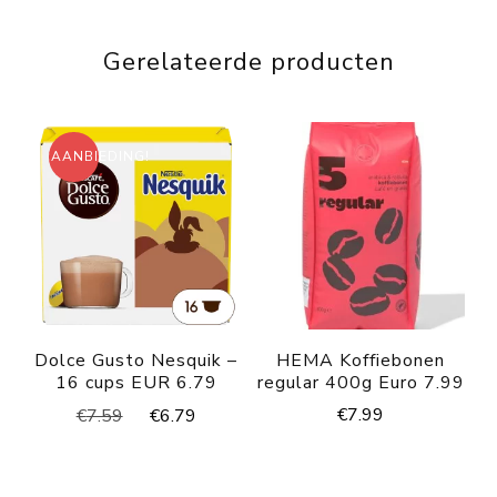
Gerelateerde producten
AANBIEDING!
Dolce Gusto Nesquik –
HEMA Koffiebonen
16 cups EUR 6.79
regular 400g Euro 7.99
Oorspronkelijke
Huidige
€
7.99
€
7.59
€
6.79
prijs
prijs
was:
is:
€7.59.
€6.79.