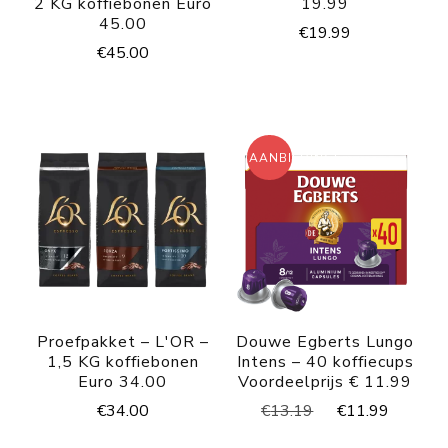
2 KG koffiebonen Euro
19.99
45.00
€
19.99
€
45.00
AANBIEDING!
Proefpakket – L'OR –
Douwe Egberts Lungo
1,5 KG koffiebonen
Intens – 40 koffiecups
Euro 34.00
Voordeelprijs € 11.99
Oorspronkelijke
Huidig
€
34.00
€
13.19
€
11.99
prijs
prijs