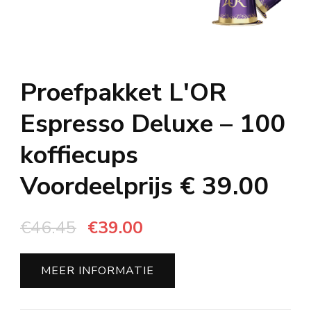
Proefpakket L'OR
Espresso Deluxe – 100
koffiecups
Voordeelprijs € 39.00
Oorspronkelijke
Huidige
€
46.45
€
39.00
prijs
prijs
was:
is:
MEER INFORMATIE
€46.45.
€39.00.