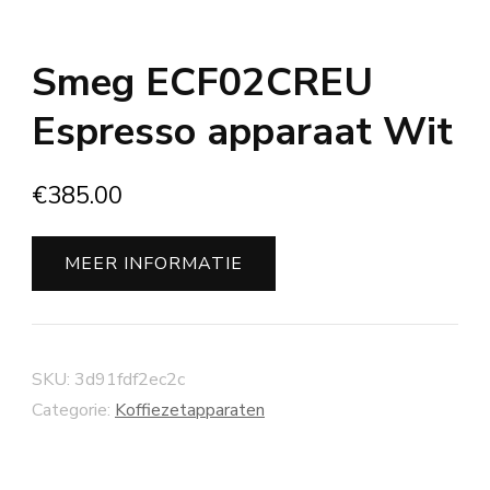
Smeg ECF02CREU
Espresso apparaat Wit
€
385.00
MEER INFORMATIE
SKU:
3d91fdf2ec2c
Categorie:
Koffiezetapparaten