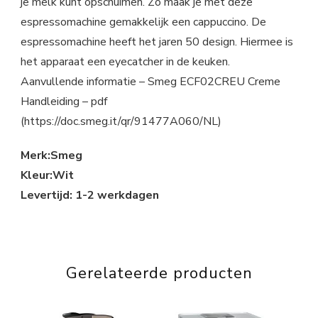
je melk kunt opschuimen. Zo maak je met deze
espressomachine gemakkelijk een cappuccino. De
espressomachine heeft het jaren 50 design. Hiermee is
het apparaat een eyecatcher in de keuken.
Aanvullende informatie – Smeg ECF02CREU Creme
Handleiding – pdf
(https://doc.smeg.it/qr/91477A060/NL)
Merk:Smeg
Kleur:Wit
Levertijd: 1-2 werkdagen
Gerelateerde producten