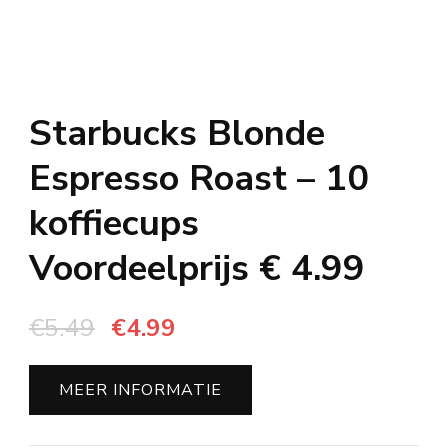
Starbucks Blonde
Espresso Roast – 10
koffiecups
Voordeelprijs € 4.99
Oorspronkelijke
Huidige
€
5.49
€
4.99
prijs
prijs
was:
is:
MEER INFORMATIE
€5.49.
€4.99.