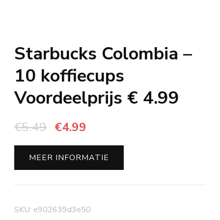
Starbucks Colombia –
10 koffiecups
Voordeelprijs € 4.99
Oorspronkelijke
Huidige
€
5.49
€
4.99
prijs
prijs
was:
is:
MEER INFORMATIE
€5.49.
€4.99.
SKU:
e902639d3e50