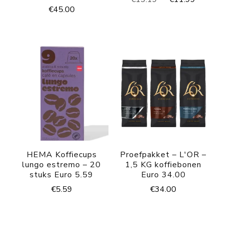
€
45.00
prijs
prijs
was:
is:
€13.19.
€11.99
HEMA Koffiecups
Proefpakket – L'OR –
lungo estremo – 20
1,5 KG koffiebonen
stuks Euro 5.59
Euro 34.00
€
5.59
€
34.00