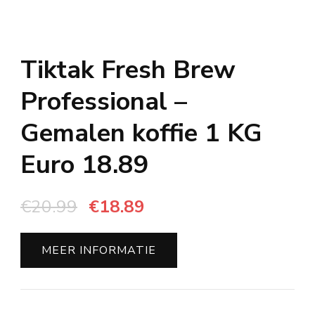
Tiktak Fresh Brew
Professional –
Gemalen koffie 1 KG
Euro 18.89
Oorspronkelijke
Huidige
€
20.99
€
18.89
prijs
prijs
was:
is:
MEER INFORMATIE
€20.99.
€18.89.