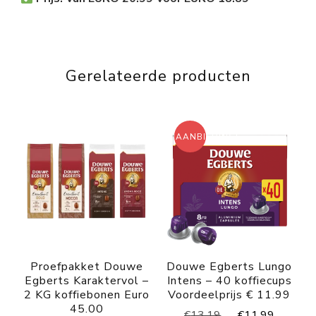
Gerelateerde producten
AANBIEDING!
Proefpakket Douwe
Douwe Egberts Lungo
Egberts Karaktervol –
Intens – 40 koffiecups
2 KG koffiebonen Euro
Voordeelprijs € 11.99
45.00
Oorspronkelijke
Huidig
€
13.19
€
11.99