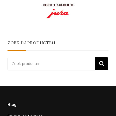
ZOEK IN PRODUCTEN
Zoeken
Z
naar:
Blog