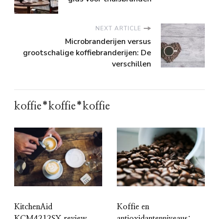
NEXT ARTICLE
Microbranderijen versus
grootschalige koffiebranderijen: De
verschillen
koffie*koffie*koffie
KitchenAid
Koffie en
KCM4212SX review
antioxidantenniveaus: