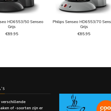
enseo HD6553/50 Senseo
Philips Senseo HD6553/70 Sen
Grijs
Grijs
€
89.95
€
85.95
A’S
 verschillende
aken of -soorten zijn er