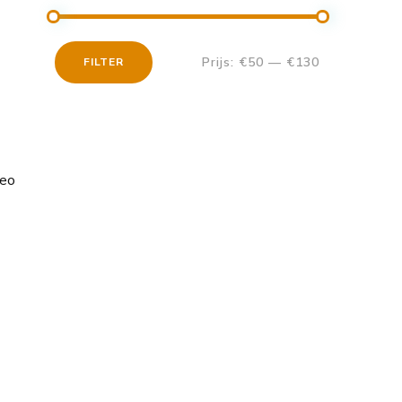
Prijs:
€50
—
€130
FILTER
Min.
Max.
prijs
prijs
seo