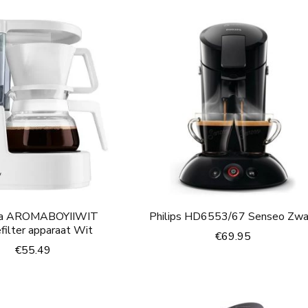
ta AROMABOYIIWIT
Philips HD6553/67 Senseo Zwa
efilter apparaat Wit
€
69.95
€
55.49