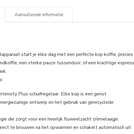
Aanvullende informatie
paraat start je elke dag met een perfecte kop koffie, precies
chtendkoffie, een sterke pauze tussendoor, of een krachtige espres
aal.
eo
tensity Plus-schuifregelaar. Elke kop is een genot.
energiezuinige ontwerp en het gebruik van gerecyclede
ie die zorgt voor een heerlijk fluweelzacht crèmelaagje.
nt direct te brouwen na het opwarmen en schakelt automatisch uit