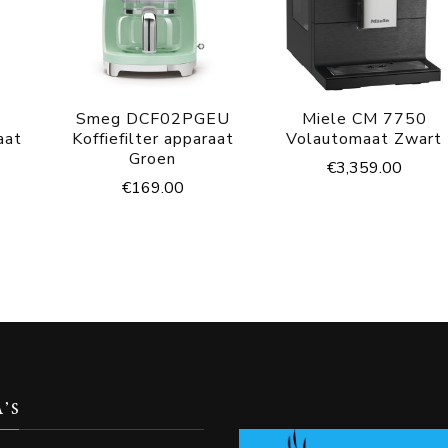
Smeg DCF02PGEU
Miele CM 7750
aat
Koffiefilter apparaat
Volautomaat Zwart
Groen
€
3,359.00
€
169.00
A’S