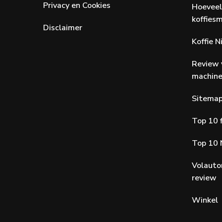
Privacy en Cookies
Hoeveel
koffiesm
Disclaimer
Koffie 
Review 
machin
Sitema
Top 10 f
Top 10 
Volauto
review
Winkel