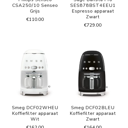
CSA250/10 Senseo
SES878BST4EEU1
Grijs
Espresso apparaat
Zwart
€
110.00
€
729.00
Smeg DCF02WHEU
Smeg DCF02BLEU
Koffiefilter apparaat
Koffiefilter apparaat
Wit
Zwart
€
162.00
€
164.00