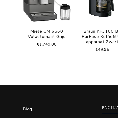
Miele CM 6560
Braun KF3100 
Volautomaat Grijs
PurEase Koffiefil
apparaat Zwar
€
1,749.00
€
49.95
Blog
PAGIN