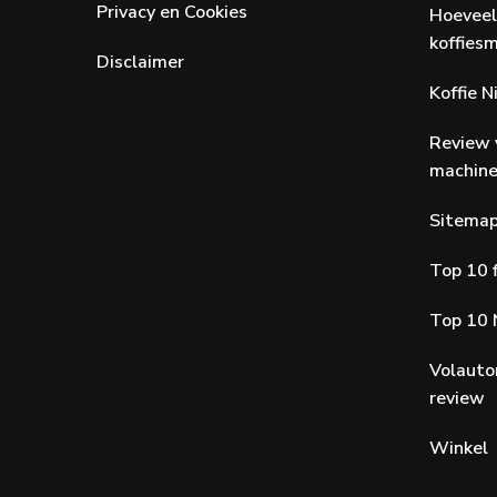
Privacy en Cookies
Hoeveel
koffiesm
Disclaimer
Koffie 
Review 
machin
Sitema
Top 10 f
Top 10 
Volauto
review
Winkel