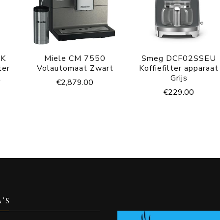
BK
Miele CM 7550
Smeg DCF02SSEU
ter
Volautomaat Zwart
Koffiefilter apparaat
t
Grijs
€
2,879.00
€
229.00
A’S