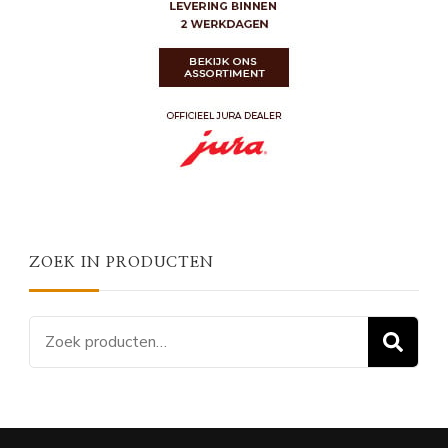
ZOEK IN PRODUCTEN
Zoeken
Z
naar: