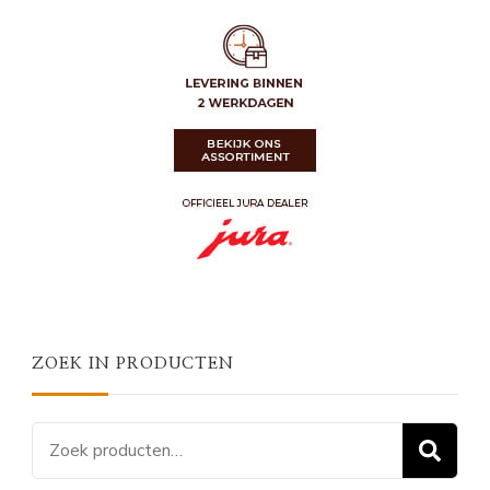
ZOEK IN PRODUCTEN
Zoeken
Z
naar: