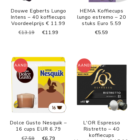
Douwe Egberts Lungo
HEMA Koffiecups
Intens – 40 koffiecups
lungo estremo – 20
Voordeelprijs € 11.99
stuks Euro 5.59
Oorspronkelijke
Huidige
€
5.59
€
13.19
€
11.99
prijs
prijs
was:
is:
€13.19.
€11.99.
AANBIEDING!
AANBIEDING!
Dolce Gusto Nesquik –
L'OR Espresso
16 cups EUR 6.79
Ristretto – 40
koffiecups
Oorspronkelijke
Huidige
€
7.59
€
6.79