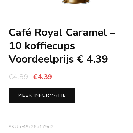
Café Royal Caramel –
10 koffiecups
Voordeelprijs € 4.39
Oorspronkelijke
Huidige
€
4.89
€
4.39
prijs
prijs
was:
is:
MEER INFORMATIE
€4.89.
€4.39.
SKU:
e49c26a175d2