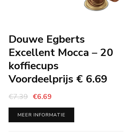
Douwe Egberts
Excellent Mocca – 20
koffiecups
Voordeelprijs € 6.69
Oorspronkelijke
Huidige
€
7.39
€
6.69
prijs
prijs
was:
is:
MEER INFORMATIE
€7.39.
€6.69.