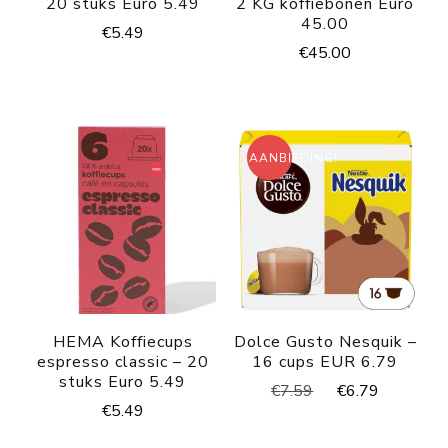
20 stuks Euro 5.49
2 KG koffiebonen Euro
45.00
€
5.49
€
45.00
AANBIEDING!
HEMA Koffiecups
Dolce Gusto Nesquik –
espresso classic – 20
16 cups EUR 6.79
stuks Euro 5.49
Oorspronkelijke
Huidige
€
7.59
€
6.79
€
5.49
prijs
prijs
was:
is: