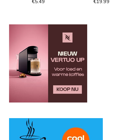
€
5.49
€
19.99