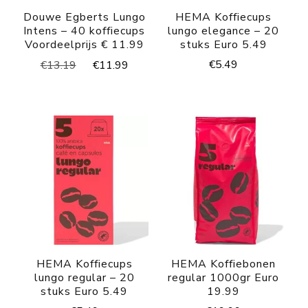
Douwe Egberts Lungo
HEMA Koffiecups
Intens – 40 koffiecups
lungo elegance – 20
Voordeelprijs € 11.99
stuks Euro 5.49
Oorspronkelijke
Huidige
€
5.49
€
13.19
€
11.99
prijs
prijs
was:
is:
€13.19.
€11.99.
HEMA Koffiecups
HEMA Koffiebonen
lungo regular – 20
regular 1000gr Euro
stuks Euro 5.49
19.99