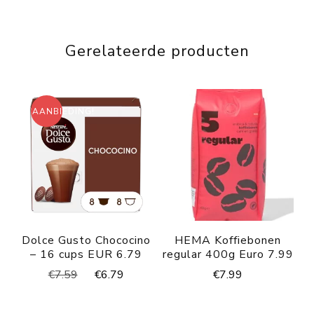
Gerelateerde producten
AANBIEDING!
Dolce Gusto Chococino
HEMA Koffiebonen
– 16 cups EUR 6.79
regular 400g Euro 7.99
Oorspronkelijke
Huidige
€
7.99
€
7.59
€
6.79
prijs
prijs
was:
is: