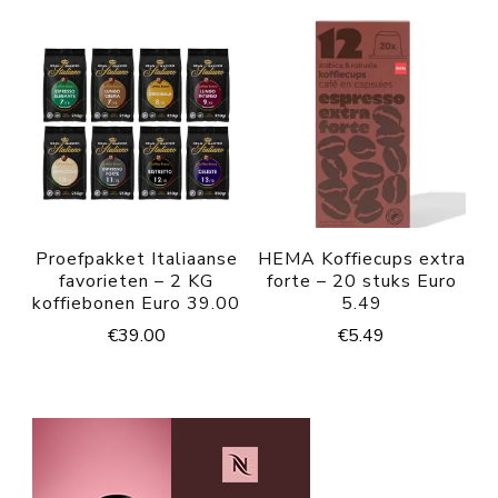
€7.59.
€6.79.
Proefpakket Italiaanse
HEMA Koffiecups extra
favorieten – 2 KG
forte – 20 stuks Euro
koffiebonen Euro 39.00
5.49
€
39.00
€
5.49