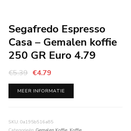
Segafredo Espresso
Casa – Gemalen koffie
250 GR Euro 4.79
Oorspronkelijke
Huidige
€
5.39
€
4.79
prijs
prijs
was:
is:
MEER INFORMATIE
€5.39.
€4.79.
SKU:
0a195b516a85
Categorieën:
Gemalen Koffie
,
Koffie